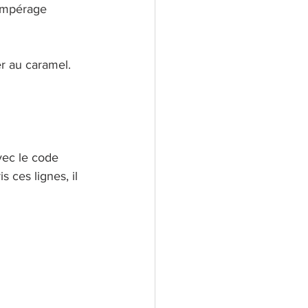
tempérage 
er au caramel. 
avec le code 
ces lignes, il 