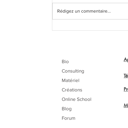
Rédigez un commentaire...
Chocolate Dragée Brillant
naturel est en ligne!
A
Bio
Consulting
T
Matériel
Pr
Créations
Online School
Me
Blog
Forum