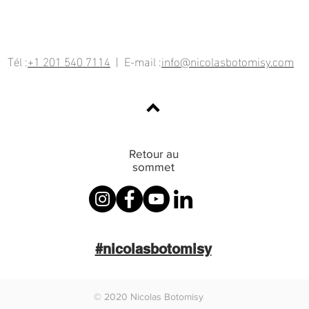
Tél :
+1 201 540 7114
| E-mail :
info@nicolasbotomisy.com
Retour au
sommet
#nicolasbotomisy
© 2020 Nicolas Botomisy