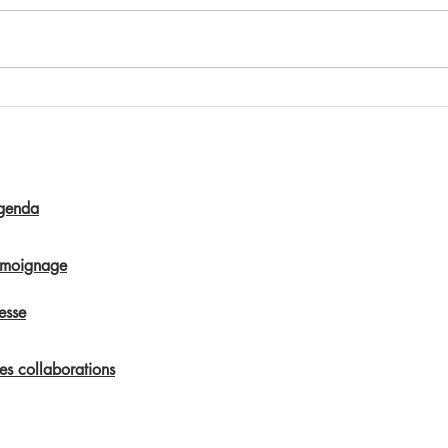
Comment adapter la quantité de
Comm
chocolat dans une recette en
avec 
fonction du pourcentage de
beurre de cacao
genda
émoignage
esse
s collaborations